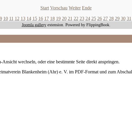
Start
Vorschau
Weiter
Ende
9
10
11
12
13
14
15
16
17
18
19
20
21
22
23
24
25
26
27
28
29
30
31
Joomla gallery
extension. Powered by FlippingBook.
-Ansicht wechseln, oder eine bestimmte Seite direkt anspringen.
Heimatverein Blankenheim (Ahr) e. V. im PDF-Format und zum Abschal