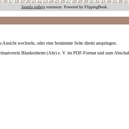
5
16
17
18
19
20
21
22
23
24
25
26
27
28
29
30
31
32
33
34
35
36
37
Joomla gallery
extension. Powered by FlippingBook.
-Ansicht wechseln, oder eine bestimmte Seite direkt anspringen.
Heimatverein Blankenheim (Ahr) e. V. im PDF-Format und zum Abschal