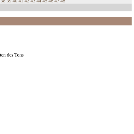
38
39
40
41
42
43
44
45
46
47
48
ten des Tons