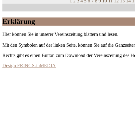
1
2
3
4
5
6
7
8
9
10
11
12
13
14
1
Erklärung
Hier können Sie in unserer Vereinszeitung blättern und lesen.
Mit den Symbolen auf der linken Seite, können Sie auf die Ganzseiten
Rechts gibt es einen Button zum Download der Vereinszeitung des 
Design FRINGS-inMEDIA