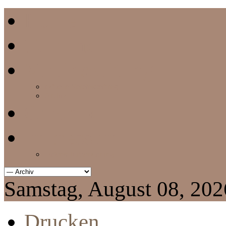
Home
Termine
Vereinszeitung
aktuelle Vereinszeitung
Archiv
Chronik
Impressum
Datenschutzerklärung
Samstag, August 08, 202
Drucken