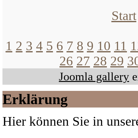
Start
1
2
3
4
5
6
7
8
9
10
11
1
26
27
28
29
3
Joomla gallery
e
Erklärung
Hier können Sie in unsere