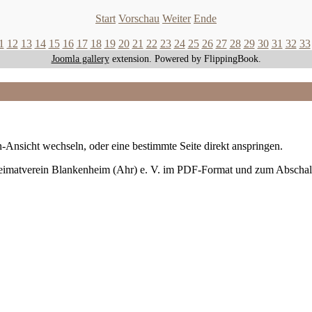
Start
Vorschau
Weiter
Ende
1
12
13
14
15
16
17
18
19
20
21
22
23
24
25
26
27
28
29
30
31
32
33
Joomla gallery
extension. Powered by FlippingBook.
-Ansicht wechseln, oder eine bestimmte Seite direkt anspringen.
Heimatverein Blankenheim (Ahr) e. V. im PDF-Format und zum Abschal