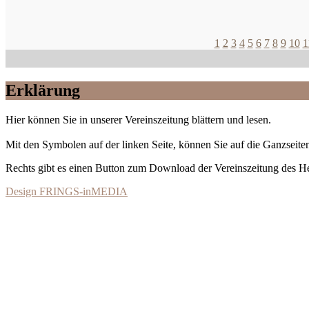
1
2
3
4
5
6
7
8
9
10
1
Erklärung
Hier können Sie in unserer Vereinszeitung blättern und lesen.
Mit den Symbolen auf der linken Seite, können Sie auf die Ganzseiten
Rechts gibt es einen Button zum Download der Vereinszeitung des 
Design FRINGS-inMEDIA