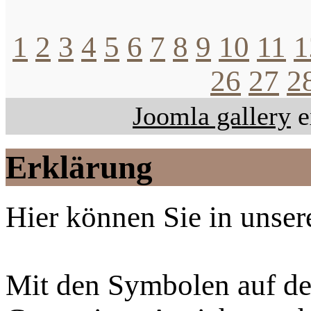
1
2
3
4
5
6
7
8
9
10
11
1
26
27
2
Joomla gallery
e
Erklärung
Hier können Sie in unsere
Mit den Symbolen auf der