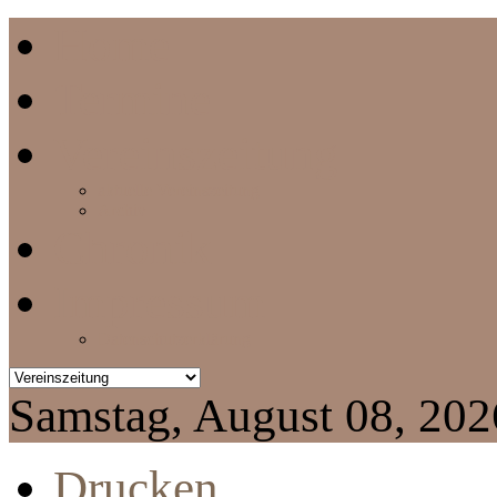
Home
Termine
Vereinszeitung
aktuelle Vereinszeitung
Archiv
Chronik
Impressum
Datenschutzerklärung
Samstag, August 08, 202
Drucken