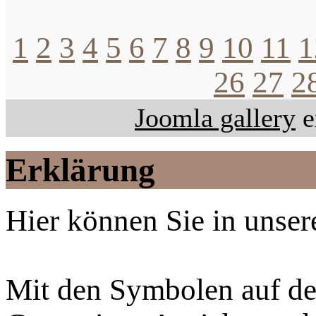
1
2
3
4
5
6
7
8
9
10
11
1
26
27
2
Joomla gallery
e
Erklärung
Hier können Sie in unsere
Mit den Symbolen auf der