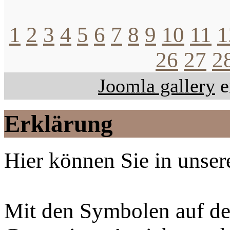
1
2
3
4
5
6
7
8
9
10
11
1
26
27
2
Joomla gallery
e
Erklärung
Hier können Sie in unsere
Mit den Symbolen auf der