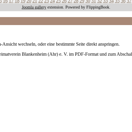
5
16
17
18
19
20
21
22
23
24
25
26
27
28
29
30
31
32
33
34
35
36
37
Joomla gallery
extension. Powered by FlippingBook.
-Ansicht wechseln, oder eine bestimmte Seite direkt anspringen.
Heimatverein Blankenheim (Ahr) e. V. im PDF-Format und zum Abschal