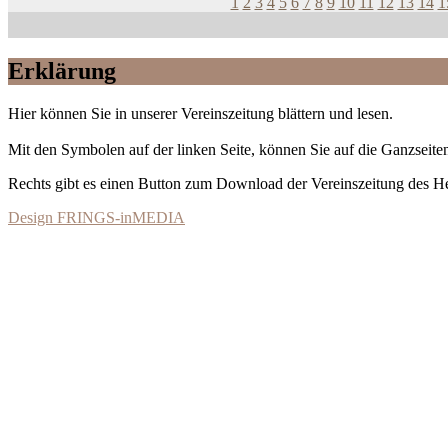
1
2
3
4
5
6
7
8
9
10
11
12
13
14
1
Erklärung
Hier können Sie in unserer Vereinszeitung blättern und lesen.
Mit den Symbolen auf der linken Seite, können Sie auf die Ganzseiten
Rechts gibt es einen Button zum Download der Vereinszeitung des 
Design FRINGS-inMEDIA