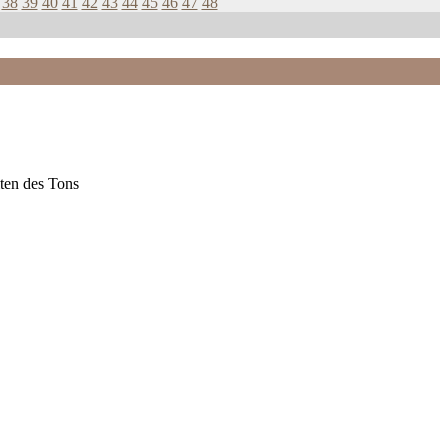
38
39
40
41
42
43
44
45
46
47
48
ten des Tons