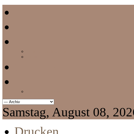
Home
Termine
Vereinszeitung
aktuelle Vereinszeitung
Archiv
Chronik
Impressum
Datenschutzerklärung
Samstag, August 08, 202
Drucken