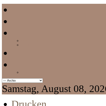
Home
Termine
Vereinszeitung
aktuelle Vereinszeitung
Archiv
Chronik
Impressum
Datenschutzerklärung
Samstag, August 08, 202
Drucken