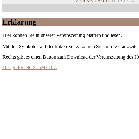
1
2
3
4
5
6
7
8
9
10
11
12
13
14
1
Erklärung
Hier können Sie in unserer Vereinszeitung blättern und lesen.
Mit den Symbolen auf der linken Seite, können Sie auf die Ganzseiten
Rechts gibt es einen Button zum Download der Vereinszeitung des 
Design FRINGS-inMEDIA