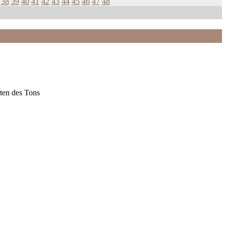
38
39
40
41
42
43
44
45
46
47
48
ten des Tons