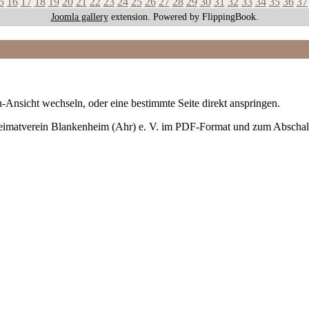
5
16
17
18
19
20
21
22
23
24
25
26
27
28
29
30
31
32
33
34
35
36
37
Joomla gallery
extension. Powered by FlippingBook.
-Ansicht wechseln, oder eine bestimmte Seite direkt anspringen.
Heimatverein Blankenheim (Ahr) e. V. im PDF-Format und zum Abschal