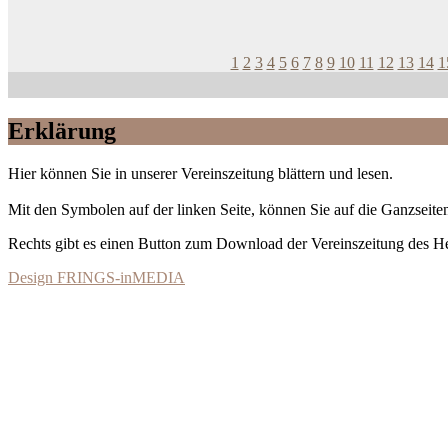
1
2
3
4
5
6
7
8
9
10
11
12
13
14
1
Erklärung
Hier können Sie in unserer Vereinszeitung blättern und lesen.
Mit den Symbolen auf der linken Seite, können Sie auf die Ganzseiten
Rechts gibt es einen Button zum Download der Vereinszeitung des 
Design FRINGS-inMEDIA