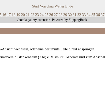
Start
Vorschau
Weiter
Ende
5
16
17
18
19
20
21
22
23
24
25
26
27
28
29
30
31
32
33
34
35
36
37
Joomla gallery
extension. Powered by FlippingBook.
-Ansicht wechseln, oder eine bestimmte Seite direkt anspringen.
Heimatverein Blankenheim (Ahr) e. V. im PDF-Format und zum Abschal