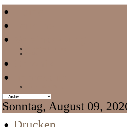
Home
Termine
Vereinszeitung
aktuelle Vereinszeitung
Archiv
Chronik
Impressum
Datenschutzerklärung
Sonntag, August 09, 202
Drucken